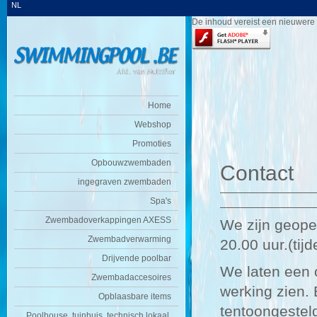
NL
De inhoud vereist een nieuwere 
Home
Webshop
Promoties
Opbouwzwembaden
Contact
ingegraven zwembaden
Spa's
Zwembadoverkappingen AXESS
We zijn geope
Zwembadverwarming
20.00 uur.(tij
Drijvende poolbar
We laten een
Zwembadaccesoires
werking zien.
Opblaasbare items
tentoongestel
Poolhouse, tuinhuis, technisch lokaal,